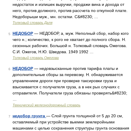
недостаток и излишек выручки, продажи вина и дохода от
него, против должного, против рассчета по откупной плате.
Недоборыши муж., мн. остатки. С&#8230; …
Толковый словарь Даля
НЕДОБОР
— НЕДОБОР, а, муж. Неполный сбор, набор кого
5
чего н.; количество, к рого не хватает до полного сбора. Н.
сезонных рабочих. Большой н. Толковый словарь Ожегова.
С.И. Ожегов, Н.Ю. Шведова. 1949 1992 …
Толковый словарь Ожегова
НЕДОБОР
— недовзысканные против тарифа платы и
6
дополнительные сборы за перевозку. Н. обнаруживается
управлением дороги при проверке таксировки груза и
взыскивается с получателя груза, а в нек рых случаях с
отправителя. Получатели груза обязаны проверять&#8230;
…
Технический железнодорожный словарь
недобор грунта
— Слой грунта толщиной от 5 до 20 см,
7
оставляемый при устройстве выемки землеройными
машинами с целью сохранения структуры грунта основания