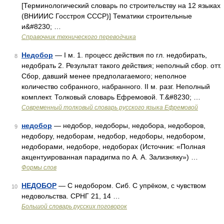
[Терминологический словарь по строительству на 12 языках
(ВНИИИС Госстроя СССР)] Тематики строительные
и&#8230; …
Справочник технического переводчика
Недобор
— I м. 1. процесс действия по гл. недобирать,
8
недобрать 2. Результат такого действия; неполный сбор. отт.
Сбор, давший менее предполагаемого; неполное
количество собранного, набранного. II м. разг. Неполный
комплект. Толковый словарь Ефремовой. Т.&#8230; …
Современный толковый словарь русского языка Ефремовой
недобор
— недобор, недоборы, недобора, недоборов,
9
недобору, недоборам, недобор, недоборы, недобором,
недоборами, недоборе, недоборах (Источник: «Полная
акцентуированная парадигма по А. А. Зализняку») …
Формы слов
НЕДОБОР
— С недобором. Сиб. С упрёком, с чувством
10
недовольства. СРНГ 21, 14 …
Большой словарь русских поговорок