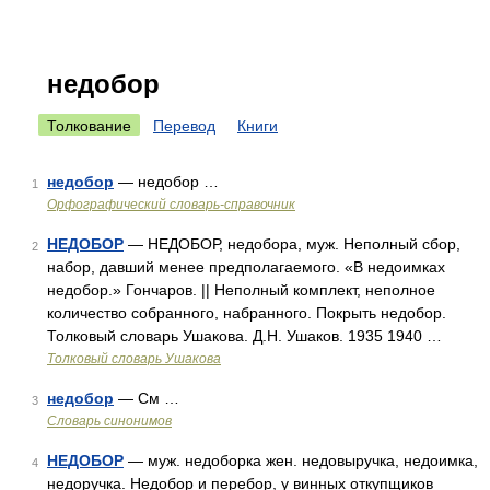
недобор
Толкование
Перевод
Книги
недобор
— недобор …
1
Орфографический словарь-справочник
НЕДОБОР
— НЕДОБОР, недобора, муж. Неполный сбор,
2
набор, давший менее предполагаемого. «В недоимках
недобор.» Гончаров. || Неполный комплект, неполное
количество собранного, набранного. Покрыть недобор.
Толковый словарь Ушакова. Д.Н. Ушаков. 1935 1940 …
Толковый словарь Ушакова
недобор
— См …
3
Словарь синонимов
НЕДОБОР
— муж. недоборка жен. недовыручка, недоимка,
4
недоручка. Недобор и перебор, у винных откупщиков